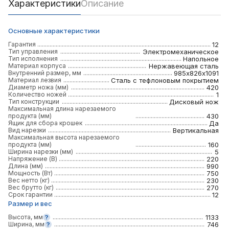
Характеристики
Описание
Основные характеристики
Гарантия
12
Тип управления
Электромеханическое
Тип исполнения
Напольное
Материал корпуса
Нержавеющая сталь
Внутренний размер, мм
985х826х1091
Материал лезвия
Сталь с тефлоновым покрытием
Диаметр ножа (мм)
420
Количество ножей
1
Тип конструкции
Дисковый нож
Максимальная длина нарезаемого
продукта (мм)
430
Ящик для сбора крошек
Да
Вид нарезки
Вертикальная
Максимальная высота нарезаемого
продукта (мм)
160
Ширина нарезки (мм)
5
Напряжение (В)
220
Длина (мм)
990
Мощность (Вт)
750
Вес нетто (кг)
230
Вес брутто (кг)
270
Срок гарантии
12
Размер и вес
Высота, мм
1133
Ширина, мм
746