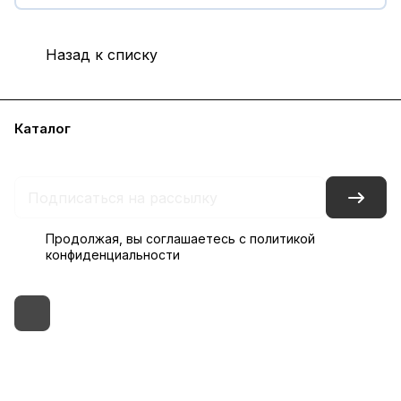
Назад к списку
Каталог
Бренды
Блог
Условия доставки и оплаты
Контакты
Склады
Гарантия на товар
Продолжая, вы соглашаетесь с
политикой
конфиденциальности
+7 (495) 182-54-40
zakaz@rus-horeca.ru