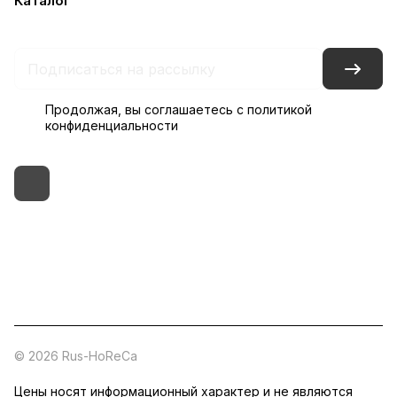
Каталог
Бренды
Блог
Условия доставки и оплаты
Контакты
Склады
Гарантия на товар
Продолжая, вы соглашаетесь с
политикой
конфиденциальности
+7 (495) 182-54-40
zakaz@rus-horeca.ru
Cклады по всей России
© 2026 Rus-HoReCa
Цены носят информационный характер и не являются