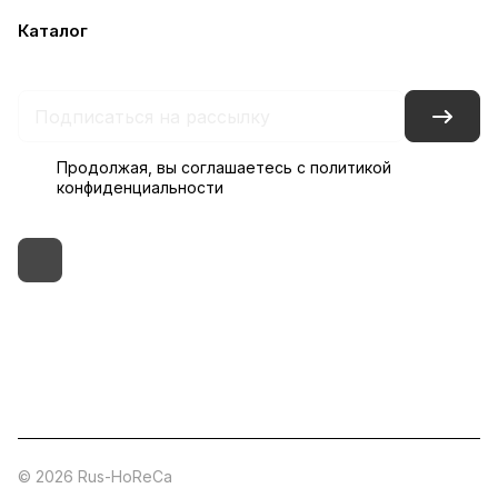
Каталог
Бренды
Блог
Условия доставки и оплаты
Контакты
Склады
Гарантия на товар
Продолжая, вы соглашаетесь с
политикой
конфиденциальности
+7 (495) 182-54-40
zakaz@rus-horeca.ru
Cклады по всей России
© 2026 Rus-HoReCa