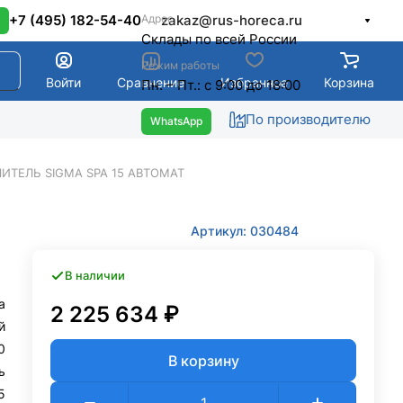
Адрес
+7 (495) 182-54-40
zakaz@rus-horeca.ru
Cклады по всей России
Режим работы
Войти
Сравнение
Избранное
Корзина
Пн. – Пт.: с 9:00 до 18:00
По производителю
ИТЕЛЬ SIGMA SPA 15 АВТОМАТ
Артикул: 030484
В наличии
a
2 225 634 ₽
й
0
В корзину
ь
5