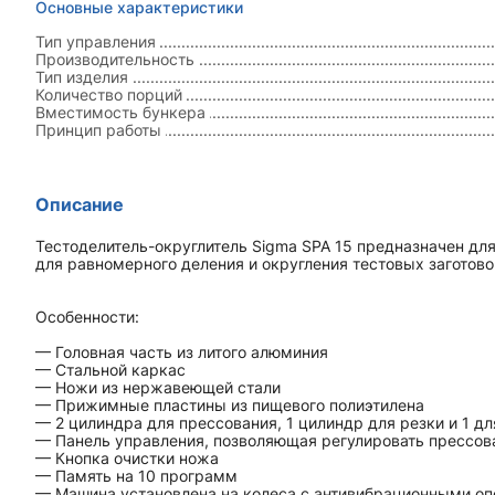
Основные характеристики
Тип управления
Производительность
Тип изделия
Количество порций
Вместимость бункера
Принцип работы
Описание
Тестоделитель-округлитель Sigma SPA 15 предназначен дл
для равномерного деления и округления тестовых заготово
Особенности:
— Головная часть из литого алюминия
— Стальной каркас
— Ножи из нержавеющей стали
— Прижимные пластины из пищевого полиэтилена
— 2 цилиндра для прессования, 1 цилиндр для резки и 1 дл
— Панель управления, позволяющая регулировать прессова
— Кнопка очистки ножа
— Память на 10 программ
— Машина установлена на колеса с антивибрационными о