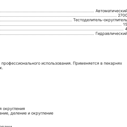
Автоматически
270
Тестоделитель-округлител
1
Гидравлически
я профессионального использования. Применяется в пекарнях
к.
я округления
ние, деление и округление
порами