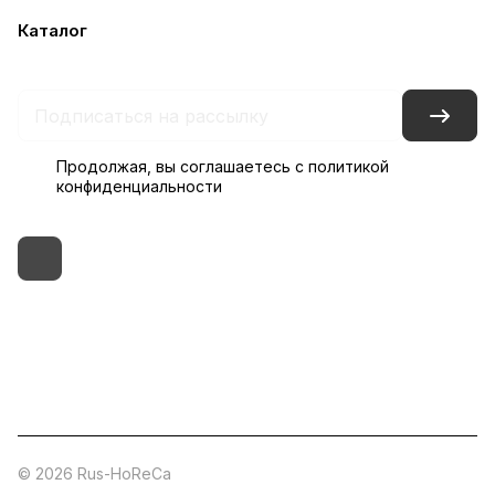
Каталог
Бренды
Блог
Условия доставки и оплаты
Контакты
Склады
Гарантия на товар
Продолжая, вы соглашаетесь с
политикой
конфиденциальности
+7 (495) 182-54-40
zakaz@rus-horeca.ru
Cклады по всей России
© 2026 Rus-HoReCa