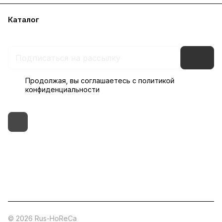
Каталог
Бренды
Блог
Условия доставки и оплаты
Контакты
Склады
Гарантия на товар
Продолжая, вы соглашаетесь с
политикой
конфиденциальности
+7 (495) 182-54-40
zakaz@rus-horeca.ru
Cклады по всей России
© 2026 Rus-HoReCa