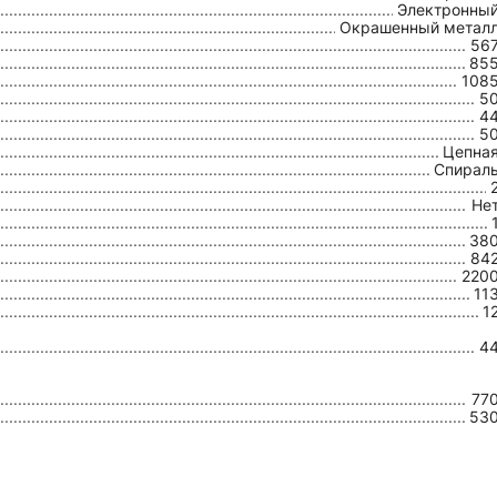
Электронны
Окрашенный метал
56
85
108
5
4
5
Цепна
Спирал
Не
38
84
220
11
1
4
77
53