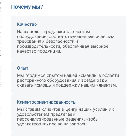
й
Почему мы?
л
7
5
5
Качество
0
Наша цель - предложить клиентам
4
оборудование, соответствующее высочайшим
0
требованиям безопасности и
я
производительности, обеспечивая высокое
ь
качество продукции.
2
т
1
0
Опыт
2
Мы гордимся опытом нашей команды в области
0
ресторанного оборудования и всегда рады
3
оказать помощь и поддержку нашим клиентам.
2
4
Клиентоориентированность
0
Мы ставим клиентов в центр наших усилий и с
0
удовольствием предлагаем
персонализированные решения, чтобы
удовлетворить все ваши запросы.