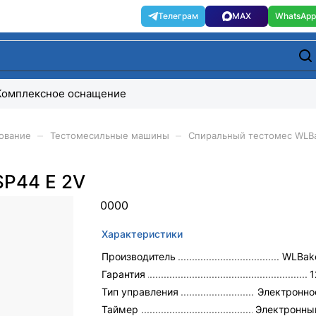
Комплексное оснащение
–
–
ование
Тестомесильные машины
Спиральный тестомес WLBa
SP44 E 2V
0
0
0
0
Характеристики
Производитель
WLBak
Гарантия
1
Тип управления
Электронно
Таймер
Электронны