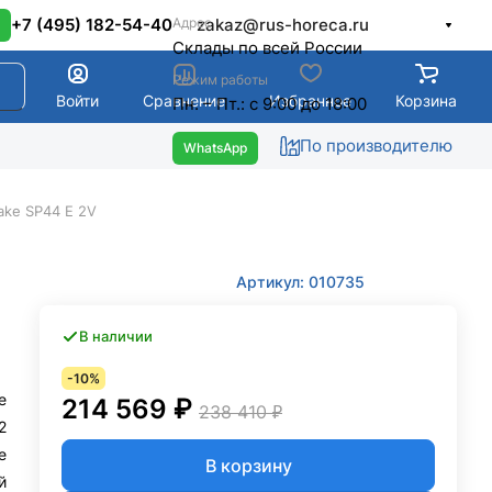
Адрес
+7 (495) 182-54-40
zakaz@rus-horeca.ru
Cклады по всей России
Режим работы
Войти
Сравнение
Избранное
Корзина
Пн. – Пт.: с 9:00 до 18:00
По производителю
ke SP44 E 2V
Артикул: 010735
В наличии
-10%
e
214 569 ₽
238 410 ₽
2
е
В корзину
й