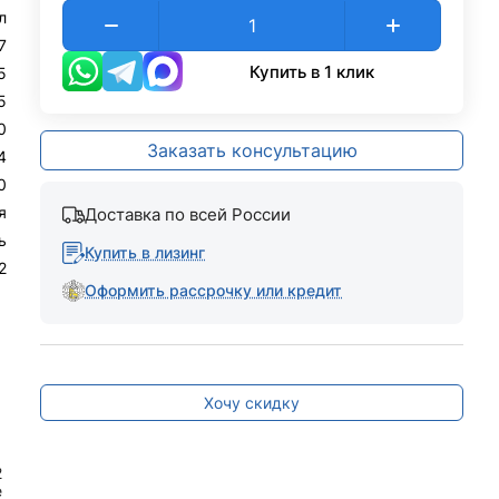
л
7
Купить в 1 клик
5
5
0
Заказать консультацию
4
0
я
Доставка по всей России
ь
Купить в лизинг
2
Оформить рассрочку или кредит
Хочу скидку
2
е