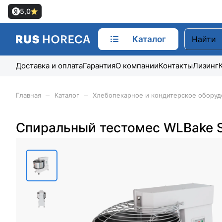
5,0
Каталог
Доставка и оплата
Гарантия
О компании
Контакты
Лизинг
–
–
Главная
Каталог
Хлебопекарное и кондитерское оборуд
Спиральный тестомес WLBake 