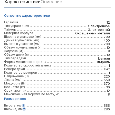
Характеристики
Описание
Основные характеристики
Гарантия
12
Тип управления
Электронное
Таймер
Электронный
Материал корпуса
Окрашенный металл
Ширина в упаковке (мм)
700
Длина в упаковке (мм)
400
Высота в упаковке (мм)
700
Объем номинальный (л)
10
Загрузка (кг)
8
Объем дежи (л)
10
Тип передачи
Цепная
Форма месильного органа
Спираль
Количество скоростей замеса
1
Реверс дежи
Нет
Количество моторов
1
Напряжение (В)
220
Длина (мм)
550
Мощность (Вт)
370
Вес нетто (кг)
36
Срок гарантии
12
Максимальная загрузка по тесту, кг
8
Размер и вес
Высота, мм
555
Ширина, мм
280