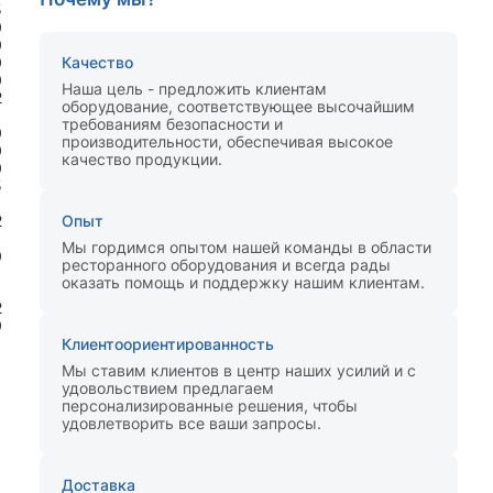
5
0
0
0
Качество
0
Наша цель - предложить клиентам
2
оборудование, соответствующее высочайшим
1
требованиям безопасности и
0
производительности, обеспечивая высокое
0
качество продукции.
0
5
1
2
Опыт
Мы гордимся опытом нашей команды в области
0
ресторанного оборудования и всегда рады
оказать помощь и поддержку нашим клиентам.
2
0
Клиентоориентированность
Мы ставим клиентов в центр наших усилий и с
удовольствием предлагаем
персонализированные решения, чтобы
удовлетворить все ваши запросы.
Доставка