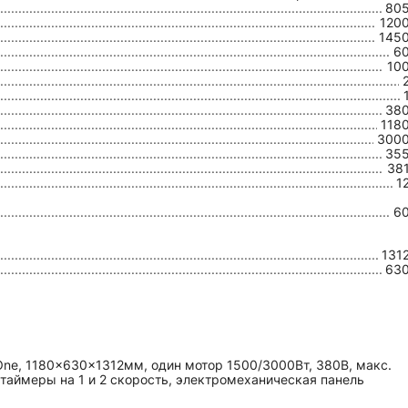
80
120
145
6
10
38
118
300
35
38
1
6
131
63
One, 1180x630x1312мм, один мотор 1500/3000Вт, 380В, макс.
 таймеры на 1 и 2 скорость, электромеханическая панель