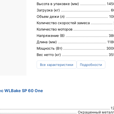
Высота в упаковке (мм)
145
Загрузка (кг)
6
Объем дежи (л)
10
Количество скоростей замеса
Количество моторов
Напряжение (В)
38
Длина (мм)
118
Мощность (Вт)
300
Вес нетто (кг)
35
Все характеристики
Подробности
ес WLBake SP 60 One
1
Окрашенный метал