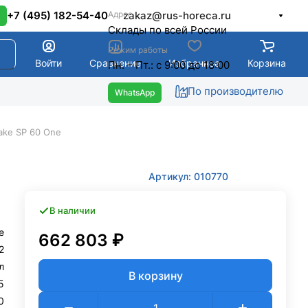
Адрес
+7 (495) 182-54-40
zakaz@rus-horeca.ru
Cклады по всей России
Режим работы
Войти
Сравнение
Избранное
Корзина
Пн. – Пт.: с 9:00 до 18:00
По производителю
ke SP 60 One
Артикул: 010770
В наличии
e
662 803 ₽
2
л
В корзину
5
0