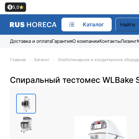
5,0
Каталог
Доставка и оплата
Гарантия
О компании
Контакты
Лизинг
–
–
Главная
Каталог
Хлебопекарное и кондитерское оборуд
Спиральный тестомес WLBake 