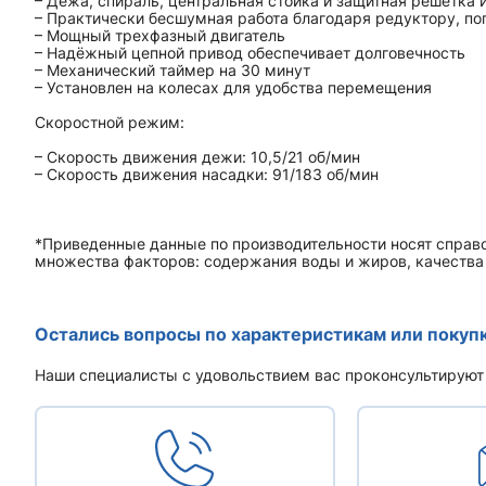
– Дежа, спираль, центральная стойка и защитная решетка
– Практически бесшумная работа благодаря редуктору, п
– Мощный трехфазный двигатель
– Надёжный цепной привод обеспечивает долговечность
– Механический таймер на 30 минут
– Установлен на колесах для удобства перемещения
Скоростной режим:
– Скорость движения дежи: 10,5/21 об/мин
– Скорость движения насадки: 91/183 об/мин
*Приведенные данные по производительности носят справо
множества факторов: содержания воды и жиров, качества м
Остались вопросы по характеристикам или покуп
Наши специалисты с удовольствием вас проконсультируют