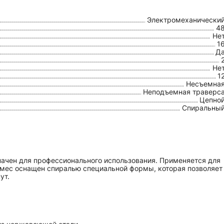
Электромеханически
4
Не
1
Д
Не
1
Несъемна
Неподъемная траверс
Цепно
Спиральны
начен для профессионального использования. Применяется для
томес оснащен спиралью специальной формы, которая позволяет
ут.