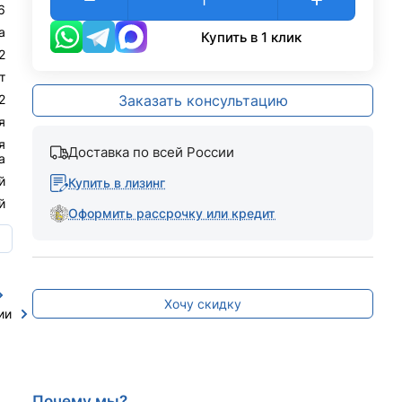
6
а
Купить в 1 клик
2
т
2
Заказать консультацию
я
я
Доставка по всей России
а
й
Купить в лизинг
й
Оформить рассрочку или кредит
ю
Хочу скидку
ии
Почему мы?