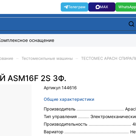
Комплексное оснащение
–
–
ование
Тестомесильные машины
ТЕСТОМЕС APACH СПИРАЛЬ
 ASM16F 2S 3Ф.
Артикул
144616
Общие характеристики
Производитель
Apac
Тип управления
Электромеханически
Производительность
4
Вариатор
Не