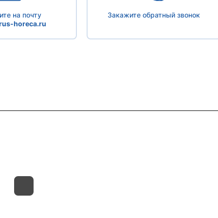
те на почту
Закажите обратный звонок
us-horeca.ru
такты
Склады
Гарантия на товар