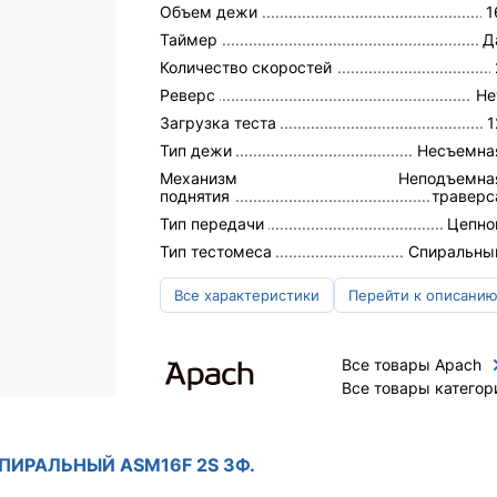
Объем дежи
1
Таймер
Д
Количество скоростей
Реверс
Не
Загрузка теста
1
Тип дежи
Несъемна
Механизм
Неподъемна
поднятия
траверс
Тип передачи
Цепно
Тип тестомеса
Спиральны
Все характеристики
Перейти к описани
Все товары Apach
Все товары категор
СПИРАЛЬНЫЙ ASM16F 2S 3Ф.