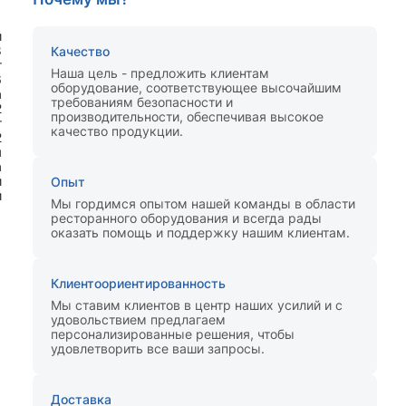
й
8
Качество
т
Наша цель - предложить клиентам
6
оборудование, соответствующее высочайшим
а
требованиям безопасности и
2
производительности, обеспечивая высокое
т
качество продукции.
2
я
а
й
Опыт
й
Мы гордимся опытом нашей команды в области
ресторанного оборудования и всегда рады
оказать помощь и поддержку нашим клиентам.
Клиентоориентированность
Мы ставим клиентов в центр наших усилий и с
удовольствием предлагаем
персонализированные решения, чтобы
удовлетворить все ваши запросы.
Доставка