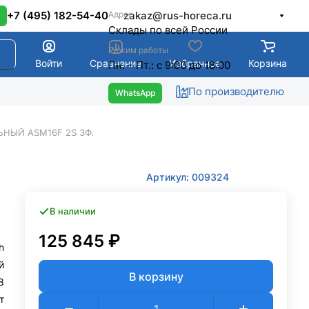
Адрес
+7 (495) 182-54-40
zakaz@rus-horeca.ru
Cклады по всей России
Режим работы
Войти
Сравнение
Избранное
Корзина
Пн. – Пт.: с 9:00 до 18:00
По производителю
НЫЙ ASM16F 2S 3Ф.
Артикул: 009324
В наличии
125 845 ₽
h
й
В корзину
8
т