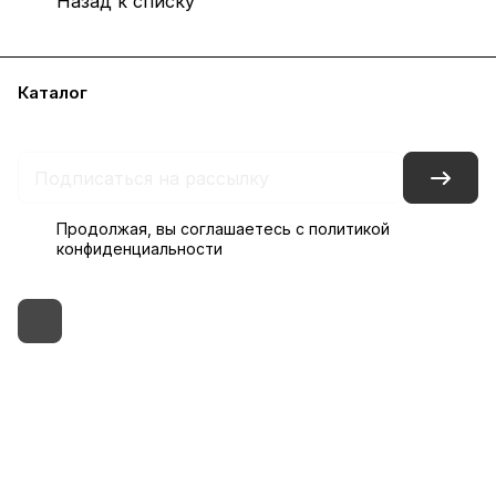
Назад к списку
Каталог
Бренды
Блог
Условия доставки и оплаты
Контакты
Склады
Гарантия на товар
Продолжая, вы соглашаетесь с
политикой
конфиденциальности
+7 (495) 182-54-40
zakaz@rus-horeca.ru
Cклады по всей России