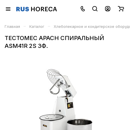
–
–
Главная
Каталог
Хлебопекарное и кондитерское оборуд
ТЕСТОМЕС APACH СПИРАЛЬНЫЙ
ASM41R 2S 3Ф.