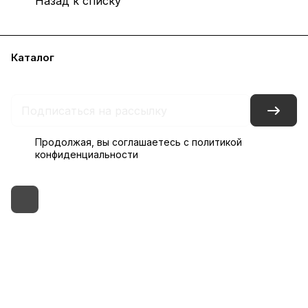
Назад к списку
Каталог
Бренды
Блог
Условия доставки и оплаты
Контакты
Склады
Гарантия на товар
Продолжая, вы соглашаетесь с
политикой
конфиденциальности
+7 (495) 182-54-40
zakaz@rus-horeca.ru
Cклады по всей России