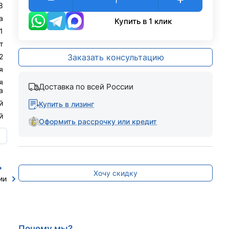
8
а
Купить в 1 клик
1
т
2
Заказать консультацию
я
я
Доставка по всей России
а
й
Купить в лизинг
й
Оформить рассрочку или кредит
ю
Хочу скидку
ии
Почему мы?