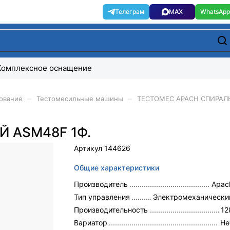
Комплексное оснащение
–
–
ование
Тестомесильные машины
ТЕСТОМЕС APACH СПИРАЛ
 ASM48F 1Ф.
Артикул
144626
Общие характеристики
Производитель
Apac
Тип управления
Электромеханически
Производительность
12
Вариатор
Не