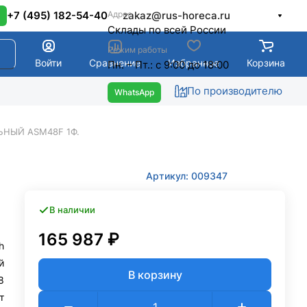
Адрес
+7 (495) 182-54-40
zakaz@rus-horeca.ru
Cклады по всей России
Режим работы
Войти
Сравнение
Избранное
Корзина
Пн. – Пт.: с 9:00 до 18:00
По производителю
ЬНЫЙ ASM48F 1Ф.
Артикул: 009347
В наличии
165 987 ₽
h
й
В корзину
8
т