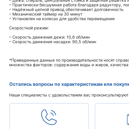
– Дежа, спираль, центральная стойка и защитная решетка
– Практически бесшумная работа благодаря редуктору, п
– Надёжный цепной привод обеспечивает долговечность
– Механический таймер на 30 минут
– Установлен на колесах для удобства перемещения
Скоростной режим:
– Скорость движения дежи: 10,6 об/мин
– Скорость движения насадки: 90,5 об/мин
*Приведенные данные по производительности носят справо
множества факторов: содержания воды и жиров, качества м
Остались вопросы по характеристикам или покуп
Наши специалисты с удовольствием вас проконсультируют