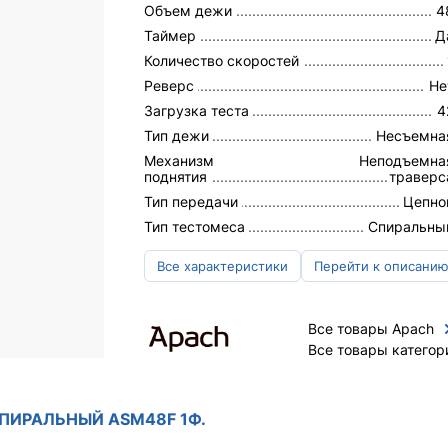
Объем дежи
4
Таймер
Д
Количество скоростей
Реверс
Не
Загрузка теста
4
Тип дежи
Несъемна
Механизм
Неподъемна
поднятия
траверс
Тип передачи
Цепно
Тип тестомеса
Спиральны
Все характеристики
Перейти к описани
Все товары Apach
Все товары категор
СПИРАЛЬНЫЙ ASM48F 1Ф.