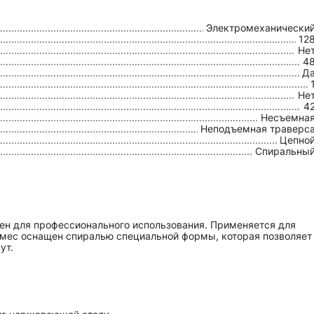
Электромеханически
12
Не
4
Д
Не
4
Несъемна
Неподъемная траверс
Цепно
Спиральны
ен для профессионального использования. Применяется для
томес оснащен спиралью специальной формы, которая позволяет
ут.