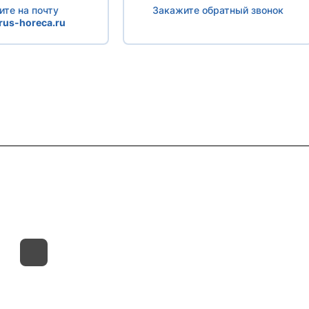
те на почту
Закажите обратный звонок
us-horeca.ru
такты
Склады
Гарантия на товар