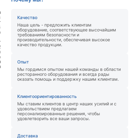
й
8
Качество
т
Наша цель - предложить клиентам
8
оборудование, соответствующее высочайшим
а
требованиям безопасности и
1
производительности, обеспечивая высокое
т
качество продукции.
2
я
а
й
Опыт
й
Мы гордимся опытом нашей команды в области
ресторанного оборудования и всегда рады
оказать помощь и поддержку нашим клиентам.
Клиентоориентированность
Мы ставим клиентов в центр наших усилий и с
удовольствием предлагаем
персонализированные решения, чтобы
удовлетворить все ваши запросы.
Доставка