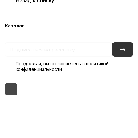
Назад к списку
Каталог
Бренды
Блог
Условия доставки и оплаты
Контакты
Склады
Гарантия на товар
Продолжая, вы соглашаетесь с
политикой
конфиденциальности
+7 (495) 182-54-40
zakaz@rus-horeca.ru
Cклады по всей России