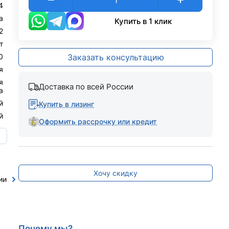
4
а
Купить в 1 клик
2
т
0
Заказать консультацию
я
я
Доставка по всей России
а
й
Купить в лизинг
й
Оформить рассрочку или кредит
ю
Хочу скидку
ии
Почему мы?