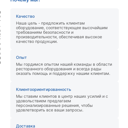
й
Качество
0
т
Наша цель - предложить клиентам
4
оборудование, соответствующее высочайшим
а
требованиям безопасности и
2
производительности, обеспечивая высокое
т
качество продукции.
0
я
а
Опыт
й
й
Мы гордимся опытом нашей команды в области
ресторанного оборудования и всегда рады
оказать помощь и поддержку нашим клиентам.
Клиентоориентированность
Мы ставим клиентов в центр наших усилий и с
удовольствием предлагаем
персонализированные решения, чтобы
удовлетворить все ваши запросы.
Доставка