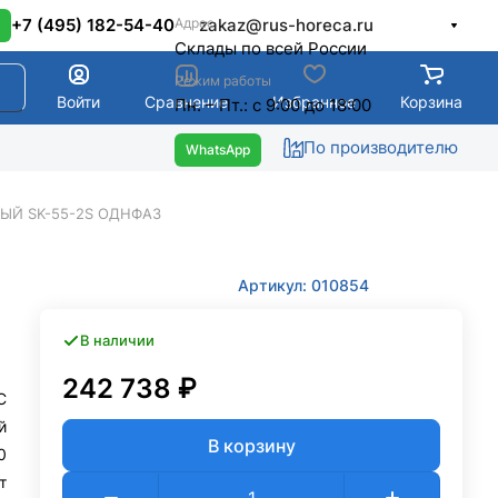
Адрес
+7 (495) 182-54-40
zakaz@rus-horeca.ru
Cклады по всей России
Режим работы
Войти
Сравнение
Избранное
Корзина
Пн. – Пт.: с 9:00 до 18:00
По производителю
ЫЙ SK-55-2S ОДНФАЗ
Артикул: 010854
В наличии
242 738 ₽
C
й
В корзину
0
т