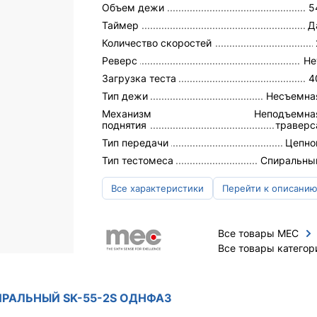
Объем дежи
5
Таймер
Д
Количество скоростей
Реверс
Не
Загрузка теста
4
Тип дежи
Несъемна
Механизм
Неподъемна
поднятия
траверс
Тип передачи
Цепно
Тип тестомеса
Спиральны
Все характеристики
Перейти к описани
Все товары MEC
Все товары категор
ПИРАЛЬНЫЙ SK-55-2S ОДНФАЗ