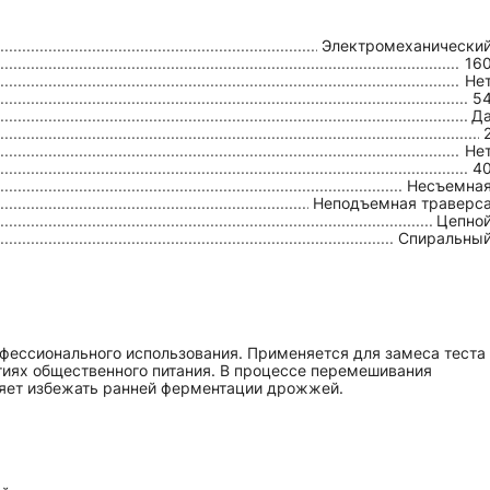
Электромеханически
16
Не
5
Д
Не
4
Несъемна
Неподъемная траверс
Цепно
Спиральны
фессионального использования. Применяется для замеса теста
ятиях общественного питания. В процессе перемешивания
ляет избежать ранней ферментации дрожжей.