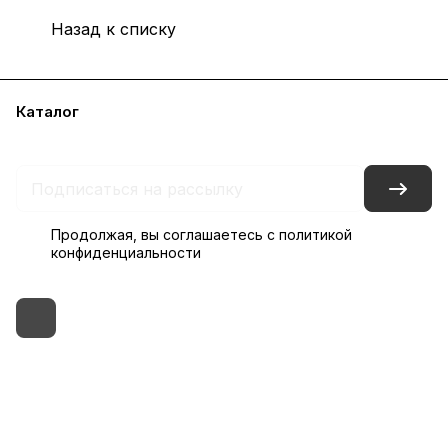
Назад к списку
Каталог
Бренды
Блог
Условия доставки и оплаты
Контакты
Склады
Гарантия на товар
Продолжая, вы соглашаетесь с
политикой
конфиденциальности
+7 (495) 182-54-40
zakaz@rus-horeca.ru
Cклады по всей России