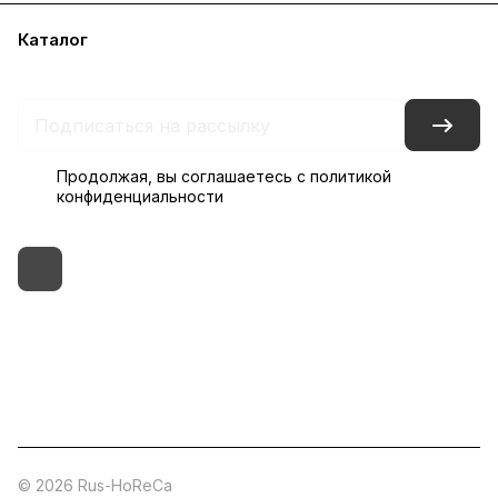
Каталог
Бренды
Блог
Условия доставки и оплаты
Контакты
Склады
Гарантия на товар
Продолжая, вы соглашаетесь с
политикой
конфиденциальности
+7 (495) 182-54-40
zakaz@rus-horeca.ru
Cклады по всей России
© 2026 Rus-HoReCa