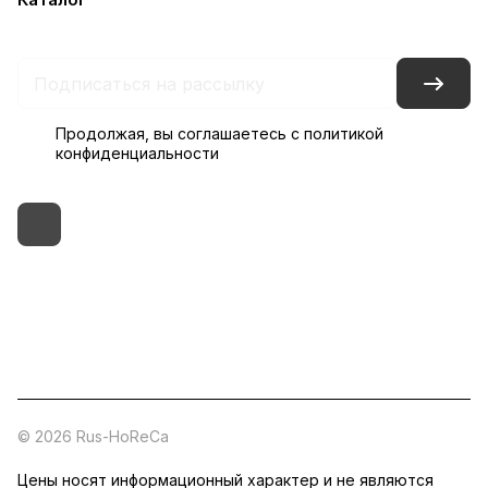
Контакты
Склады
Гарантия на товар
Продолжая, вы соглашаетесь с
политикой
конфиденциальности
+7 (495) 182-54-40
zakaz@rus-horeca.ru
Cклады по всей России
© 2026 Rus-HoReCa
Цены носят информационный характер и не являются