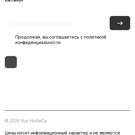
Контакты
Склады
Гарантия на товар
Продолжая, вы соглашаетесь с
политикой
конфиденциальности
+7 (495) 182-54-40
zakaz@rus-horeca.ru
Cклады по всей России
© 2026 Rus-HoReCa
Цены носят информационный характер и не являются