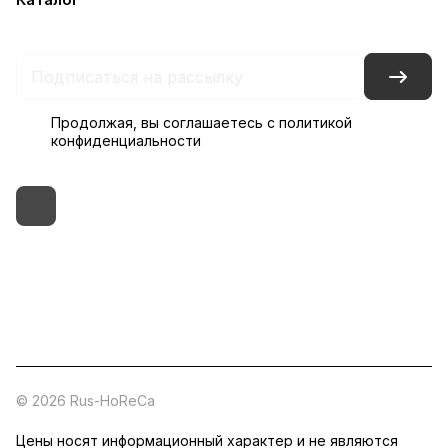
Контакты
Склады
Гарантия на товар
Продолжая, вы соглашаетесь с
политикой
конфиденциальности
+7 (495) 182-54-40
zakaz@rus-horeca.ru
Cклады по всей России
© 2026 Rus-HoReCa
Цены носят информационный характер и не являются