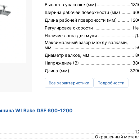
Высота в упаковке (мм)
181
Ширина рабочей поверхности (мм)
60
Длина рабочей поверхности (мм)
120
Регулировка скорости
Не
Наличие лотка для муки
Д
Максимальный зазор между валками,
мм
5
Диаметр валков, мм
8
Напряжение (В)
38
Длина (мм)
329
Все характеристики
Подробности
машина WLBake DSF 600-1200
1
Окрашенный метал