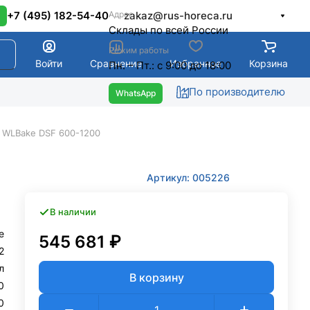
Адрес
+7 (495) 182-54-40
zakaz@rus-horeca.ru
Cклады по всей России
Режим работы
Войти
Сравнение
Избранное
Корзина
Пн. – Пт.: с 9:00 до 18:00
По производителю
 WLBake DSF 600-1200
Артикул: 005226
В наличии
e
545 681 ₽
2
л
В корзину
0
0