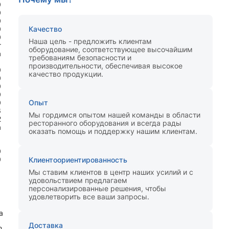
0
0
0
0
Качество
0
Наша цель - предложить клиентам
т
оборудование, соответствующее высочайшим
а
требованиям безопасности и
производительности, обеспечивая высокое
0
качество продукции.
0
0
0
0
Опыт
6
Мы гордимся опытом нашей команды в области
2
ресторанного оборудования и всегда рады
а
оказать помощь и поддержку нашим клиентам.
0
0
Клиентоориентированность
Мы ставим клиентов в центр наших усилий и с
удовольствием предлагаем
персонализированные решения, чтобы
удовлетворить все ваши запросы.
а
Доставка