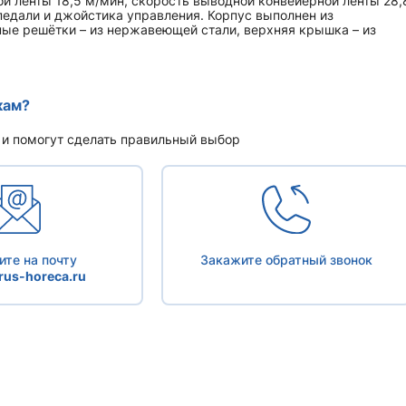
й ленты 18,5 м/мин, скорость выводной конвейерной ленты 28,
педали и джойстика управления. Корпус выполнен из
ные решётки – из нержавеющей стали, верхняя крышка – из
кам?
 и помогут сделать правильный выбор
те на почту
Закажите обратный звонок
us-horeca.ru