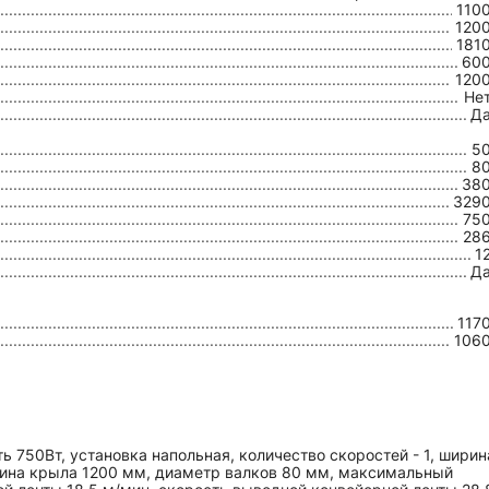
110
120
181
60
120
Не
Д
5
8
38
329
75
28
1
Д
117
106
 750Вт, установка напольная, количество скоростей - 1, ширин
лина крыла 1200 мм, диаметр валков 80 мм, максимальный