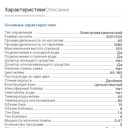
Характеристики
Описание
Основные характеристики
Тип управления
Электромеханический
Размер кассеты
500x500
Производительность по кассетам
60
Производительность по тарелкам
1080
Максимальная высота стаканов
355
Подключение к холодной воде
Да
Подключение к горячей воде
Да
Дозатор моющего средства
Нет
Дозатор ополаскивающего средства
Да
Наличие помпы слива
Нет
Цикл мойки
60-180
Расход воды за один цикл
2
Стенки корпуса
Двойные
Конструкция бака
Цельнотянутый
Атмосферный бойлер
Нет
Смягчитель воды
Нет
Температура мойки
60
Температура ополаскивания
80
Объем бака
15
Объем бойлера
6
Тэн бака
1.4
Тэн бойлера
6
Мощность моечной помпы
0.47
Количество программ
5