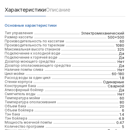
Характеристики
Описание
Основные характеристики
Тип управления
Электромеханический
Размер кассеты
500x500
Производительность по кассетам
60
Производительность по тарелкам
1080
Максимальная высота стаканов
325
Подключение к холодной воде
Да
Подключение к горячей воде
Да
Дозатор моющего средства
Нет
Дозатор ополаскивающего средства
Да
Наличие помпы слива
Нет
Цикл мойки
60-180
Расход воды за один цикл
1.8
Стенки корпуса
Одинарные
Конструкция бака
Сварной
Атмосферный бойлер
Да
Смягчитель воды
Нет
Температура мойки
60
Температура ополаскивания
80
Объем бака
20
Объем бойлера
6
Тэн бака
1.4
Тэн бойлера
4.9
Мощность моечной помпы
0.47
Количество программ
5