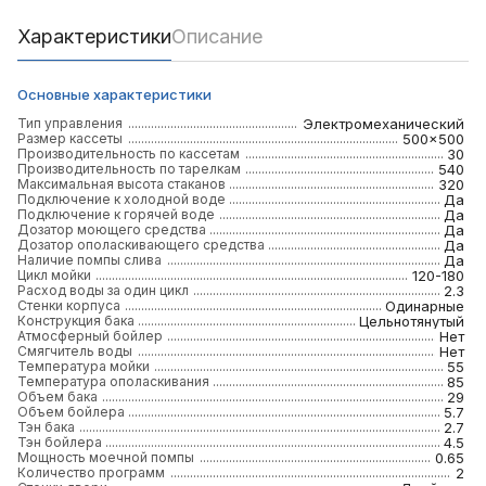
Характеристики
Описание
Основные характеристики
Тип управления
Электромеханический
Размер кассеты
500x500
Производительность по кассетам
30
Производительность по тарелкам
540
Максимальная высота стаканов
320
Подключение к холодной воде
Да
Подключение к горячей воде
Да
Дозатор моющего средства
Да
Дозатор ополаскивающего средства
Да
Наличие помпы слива
Да
Цикл мойки
120-180
Расход воды за один цикл
2.3
Стенки корпуса
Одинарные
Конструкция бака
Цельнотянутый
Атмосферный бойлер
Нет
Смягчитель воды
Нет
Температура мойки
55
Температура ополаскивания
85
Объем бака
29
Объем бойлера
5.7
Тэн бака
2.7
Тэн бойлера
4.5
Мощность моечной помпы
0.65
Количество программ
2