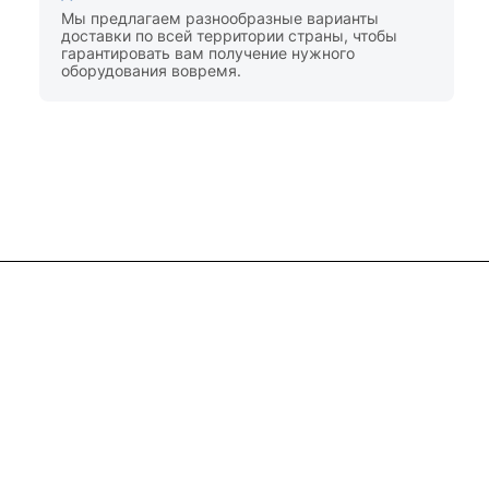
Мы предлагаем разнообразные варианты
доставки по всей территории страны, чтобы
гарантировать вам получение нужного
оборудования вовремя.
+7 (495) 182-54-40
zakaz@rus-horeca.ru
Cклады по всей России