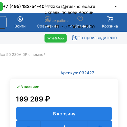
Адрес
+7 (495) 182-54-40
zakaz@rus-horeca.ru
Cклады по всей России
Режим работы
Войти
Сравнение
Избранное
Корзина
Пн. – Пт.: с 9:00 до 18:00
По производителю
Eco 50 230V DP с помпой
Артикул: 032427
В наличии
199 289 ₽
В корзину