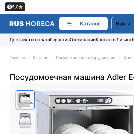
5,0
Каталог
Доставка и оплата
Гарантия
О компании
Контакты
Лизинг
–
–
–
Главная
Каталог
Посудомоечное оборудование
Фрон
Посудомоечная машина Adler E