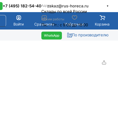
Адрес
+7 (495) 182-54-40
zakaz@rus-horeca.ru
Cклады по всей России
Режим работы
Войти
Сравнение
Избранное
Корзина
Пн. – Пт.: с 9:00 до 18:00
По производителю