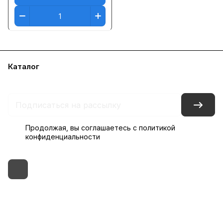
Каталог
Бренды
Блог
Условия доставки и оплаты
Контакты
Склады
Гарантия на товар
Продолжая, вы соглашаетесь с
политикой
конфиденциальности
+7 (495) 182-54-40
zakaz@rus-horeca.ru