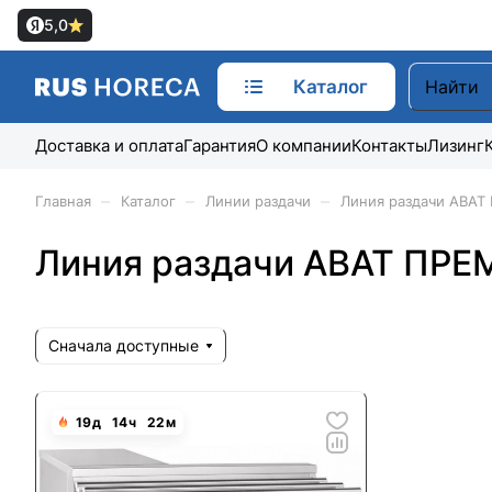
5,0
Каталог
Доставка и оплата
Гарантия
О компании
Контакты
Лизинг
–
–
–
Главная
Каталог
Линии раздачи
Линия раздачи ABAT
Линия раздачи ABAT ПРЕ
Сначала доступные
19
д
14
ч
22
м