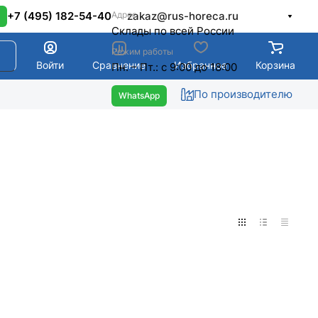
Адрес
+7 (495) 182-54-40
zakaz@rus-horeca.ru
Cклады по всей России
Режим работы
Войти
Сравнение
Избранное
Корзина
Пн. – Пт.: с 9:00 до 18:00
По производителю