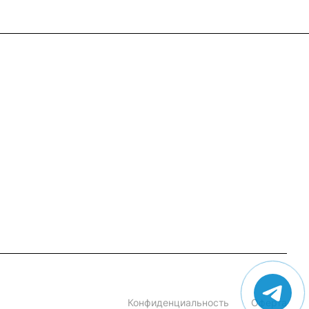
+7 (495) 182-54-40
zakaz@rus-horeca.ru
Cклады по всей России
Конфиденциальность
Оферта