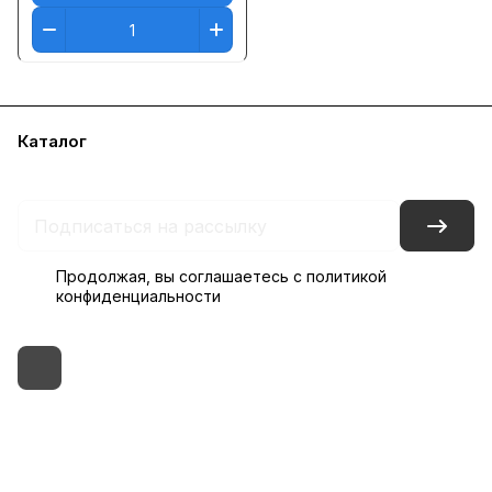
Каталог
Бренды
Блог
Условия доставки и оплаты
Контакты
Склады
Гарантия на товар
Продолжая, вы соглашаетесь с
политикой
конфиденциальности
+7 (495) 182-54-40
zakaz@rus-horeca.ru