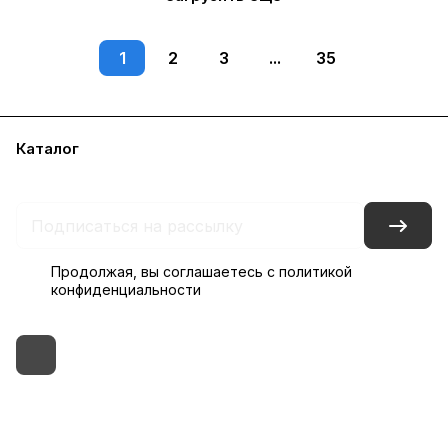
1
2
3
...
35
Каталог
Бренды
Блог
Условия доставки и оплаты
Контакты
Склады
Гарантия на товар
Продолжая, вы соглашаетесь с
политикой
конфиденциальности
+7 (495) 182-54-40
zakaz@rus-horeca.ru