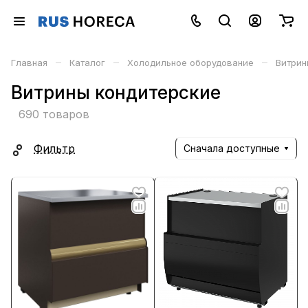
–
–
–
Главная
Каталог
Холодильное оборудование
Витрин
Витрины кондитерские
690 товаров
Фильтр
Сначала доступные