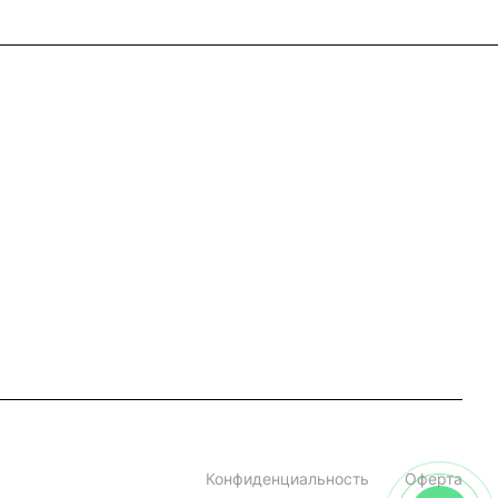
+7 (495) 182-54-40
zakaz@rus-horeca.ru
Cклады по всей России
Конфиденциальность
Оферта