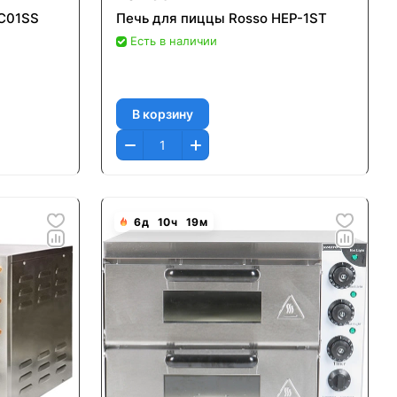
PC01SS
Печь для пиццы Rosso HEP-1ST
Есть в наличии
В корзину
6
д
10
ч
19
м