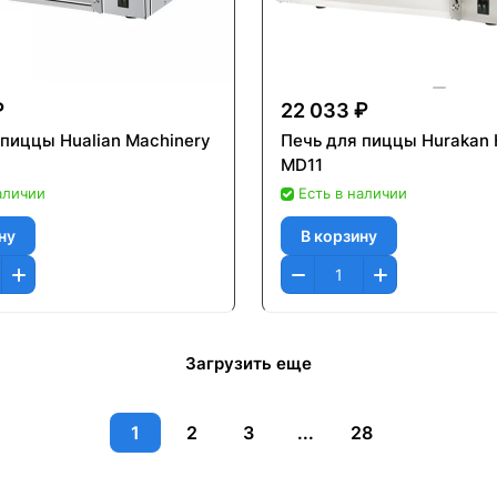
₽
22 033 ₽
 пиццы Hualian Machinery
Печь для пиццы Hurakan
MD11
аличии
Есть в наличии
ну
В корзину
Загрузить еще
1
2
3
...
28