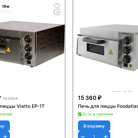
19
м
₽
15 360 ₽
15 243 ₽
пиццы Viatto EP-1T
Печь для пиццы Foodatla
аличии
Есть в наличии
ну
В корзину