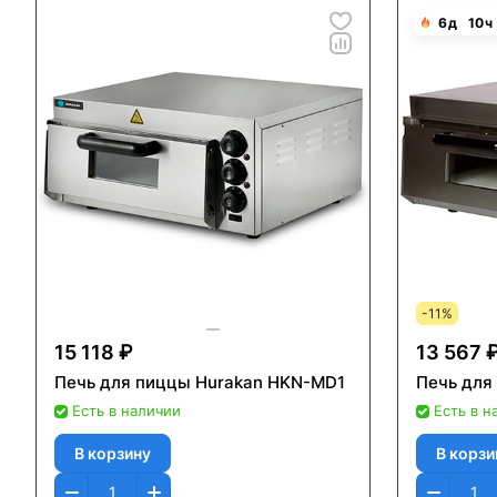
6
д
10
ч
-11%
15 118 ₽
13 567 
Печь для пиццы Hurakan HKN-MD1
Печь для 
Есть в наличии
Есть в н
В корзину
В корзи