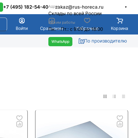
Адрес
+7 (495) 182-54-40
zakaz@rus-horeca.ru
Cклады по всей России
Режим работы
Войти
Сравнение
Избранное
Корзина
Пн. – Пт.: с 9:00 до 18:00
По производителю