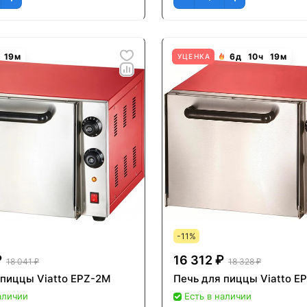
19
м
6
д
10
ч
19
м
УЦЕНКА
-11%
₽
16 312 ₽
18 041 ₽
18 328 ₽
 пиццы Viatto EPZ-2M
Печь для пиццы Viatto E
аличии
Есть в наличии