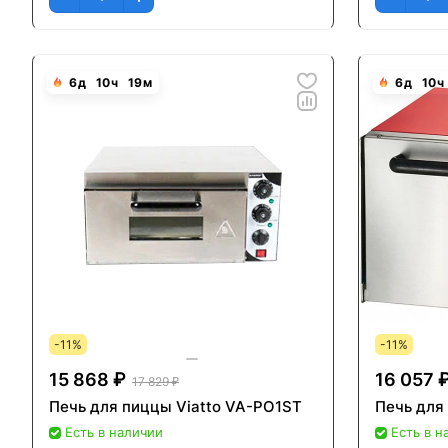
6
д
10
ч
19
м
6
д
10
ч
-11%
-11%
15 868 ₽
16 057 
17 829 ₽
Печь для пиццы Viatto VA-PO1ST
Печь для
Есть в наличии
Есть в н