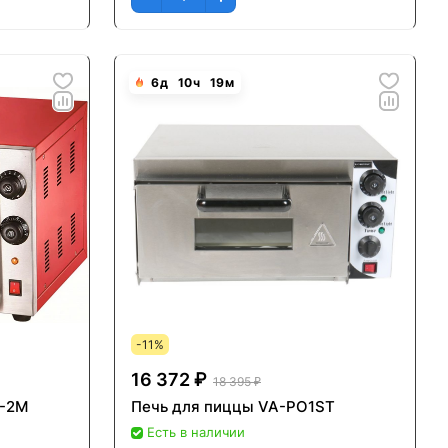
6
д
10
ч
19
м
-11%
16 372 ₽
18 395 ₽
P-2M
Печь для пиццы VA-PO1ST
Есть в наличии