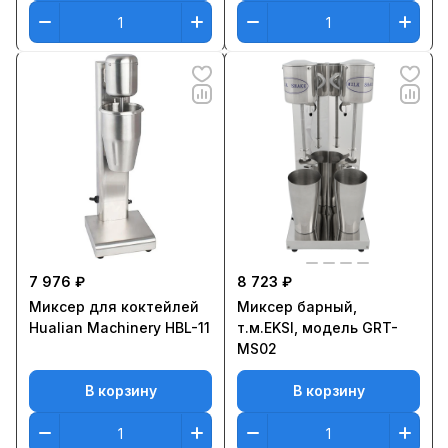
7 976 ₽
8 723 ₽
Миксер для коктейлей
Миксер барный,
Hualian Machinery HBL-11
т.м.EKSI, модель GRT-
MS02
В корзину
В корзину