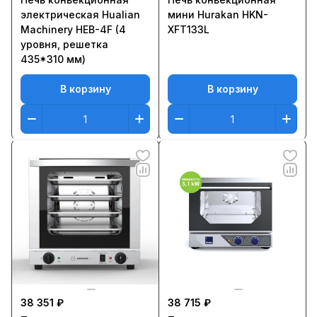
электрическая Hualian
мини Hurakan HKN-
Machinery HEB-4F (4
XFT133L
уровня, решетка
435*310 мм)
В корзину
В корзину
38 351 ₽
38 715 ₽