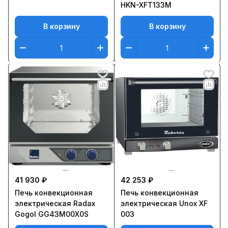
HKN-XFT133M
В корзину
В корзину
41 930 ₽
42 253 ₽
Печь конвекционная
Печь конвекционная
электрическая Radax
электрическая Unox XF
Gogol GG43M00X0S
003