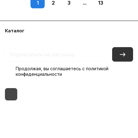
1
2
3
...
13
Каталог
Бренды
Блог
Условия доставки и оплаты
Контакты
Склады
Гарантия на товар
Продолжая, вы соглашаетесь с
политикой
конфиденциальности
+7 (495) 182-54-40
zakaz@rus-horeca.ru
Cклады по всей России