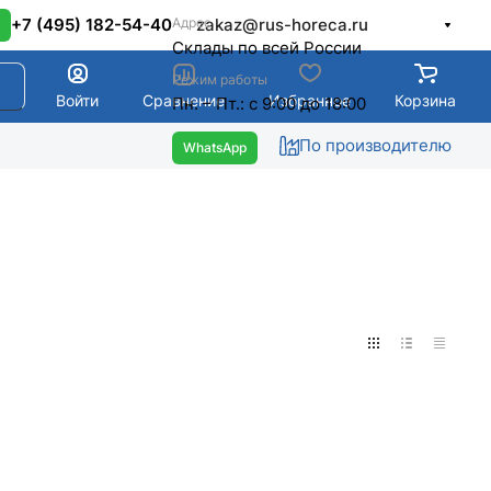
Адрес
+7 (495) 182-54-40
zakaz@rus-horeca.ru
Cклады по всей России
Режим работы
Войти
Сравнение
Избранное
Корзина
Пн. – Пт.: с 9:00 до 18:00
По производителю