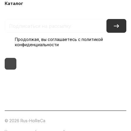
Каталог
Бренды
Блог
Условия доставки и оплаты
Контакты
Склады
Гарантия на товар
Продолжая, вы соглашаетесь с
политикой
конфиденциальности
+7 (495) 182-54-40
zakaz@rus-horeca.ru
Cклады по всей России
© 2026 Rus-HoReCa