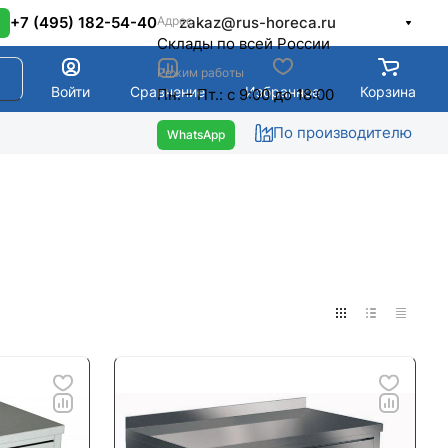
Адрес
+7 (495) 182-54-40
zakaz@rus-horeca.ru
Cклады по всей России
Режим работы
Войти
Сравнение
Избранное
Корзина
Пн. – Пт.: с 9:00 до 18:00
По производителю