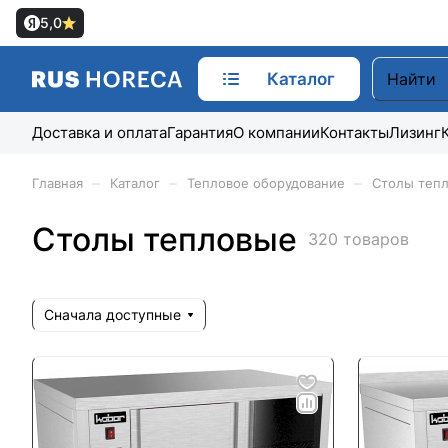
5,0
Каталог
Доставка и оплата
Гарантия
О компании
Контакты
Лизинг
–
–
–
Главная
Каталог
Тепловое оборудование
Столы теп
Столы тепловые
320 товаров
Сначала доступные