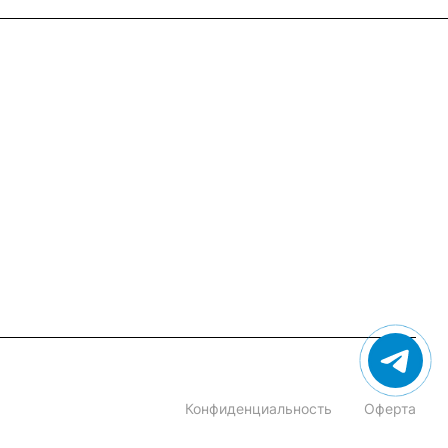
+7 (495) 182-54-40
zakaz@rus-horeca.ru
Cклады по всей России
Конфиденциальность
Оферта