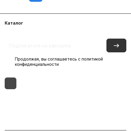
Каталог
Бренды
Блог
Условия доставки и оплаты
Контакты
Склады
Гарантия на товар
Продолжая, вы соглашаетесь с
политикой
конфиденциальности
+7 (495) 182-54-40
zakaz@rus-horeca.ru
Cклады по всей России