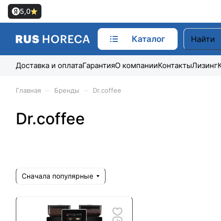
5,0
Каталог
Доставка и оплата
Гарантия
О компании
Контакты
Лизинг
–
–
Главная
Бренды
Dr.coffee
Dr.coffee
Сначала популярные