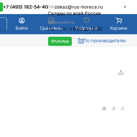
Адрес
+7 (495) 182-54-40
zakaz@rus-horeca.ru
Cклады по всей России
Режим работы
Войти
Сравнение
Избранное
Корзина
Пн. – Пт.: с 9:00 до 18:00
По производителю