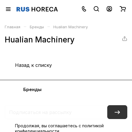
–
–
Главная
Бренды
Hualian Machinery
Hualian Machinery
Назад к списку
Каталог
Бренды
Блог
Условия доставки и оплаты
Контакты
Склады
Гарантия на товар
Продолжая, вы соглашаетесь с
политикой
конфиденциальности