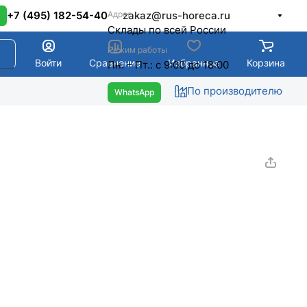
Адрес
+7 (495) 182-54-40
zakaz@rus-horeca.ru
Cклады по всей России
Режим работы
Войти
Сравнение
Избранное
Корзина
Пн. – Пт.: с 9:00 до 18:00
По производителю