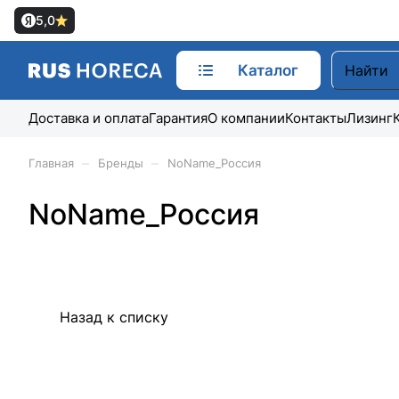
5,0
Каталог
Доставка и оплата
Гарантия
О компании
Контакты
Лизинг
–
–
Главная
Бренды
NoName_Россия
NoName_Россия
Назад к списку