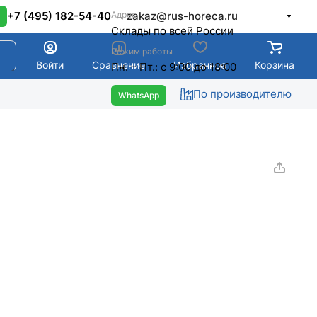
Адрес
+7 (495) 182-54-40
zakaz@rus-horeca.ru
Cклады по всей России
Режим работы
Войти
Сравнение
Избранное
Корзина
Пн. – Пт.: с 9:00 до 18:00
По производителю