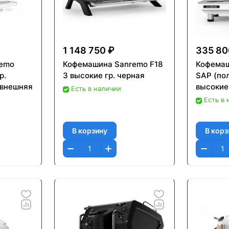
1 148 750 ₽
335 80
remo
Кофемашина Sanremo F18
Кофемаш
р.
3 высокие гр. черная
SAP (по
 внешняя
высокие 
Есть в наличии
Есть в
В корзину
В корз