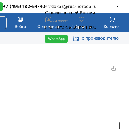
Адрес
+7 (495) 182-54-40
zakaz@rus-horeca.ru
Cклады по всей России
Режим работы
Войти
Сравнение
Избранное
Корзина
Пн. – Пт.: с 9:00 до 18:00
По производителю