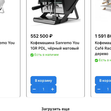
552 500 ₽
1 591 
emo You
Кофемашина Sanremo You
Кофемаш
1GR PDL, чёрный матовый
Café Rac
дерево
Есть в наличии
Есть в
В корзину
В корз
Загрузить еще