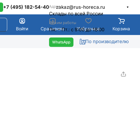
Адрес
+7 (495) 182-54-40
zakaz@rus-horeca.ru
Cклады по всей России
Режим работы
Войти
Сравнение
Избранное
Корзина
Пн. – Пт.: с 9:00 до 18:00
По производителю