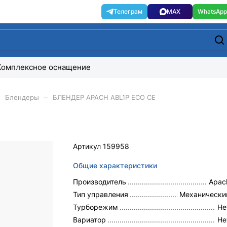
Комплексное оснащение
–
Блендеры
БЛЕНДЕР APACH ABL1P ECO CE
Артикул
159958
Общие характеристики
Производитель
Apac
Тип управления
Механически
Турборежим
Не
Вариатор
Не