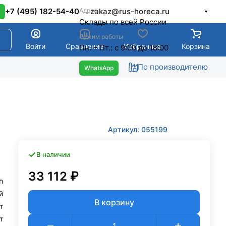
Адрес
+7 (495) 182-54-40
zakaz@rus-horeca.ru
Cклады по всей России
Режим работы
Войти
Сравнение
Избранное
Корзина
Пн. – Пт.: с 9:00 до 18:00
По производителю
Артикул: 055199
В наличии
33 112 ₽
h
й
В корзину
т
т