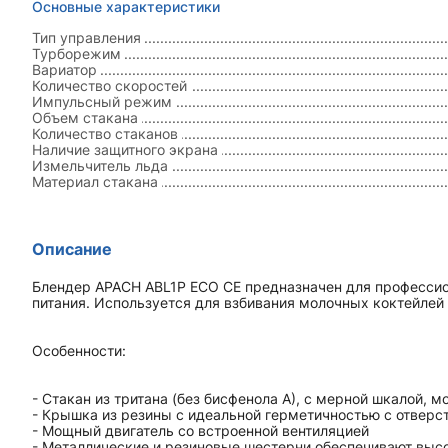
Основные характеристики
Тип управления
Турборежим
Вариатор
Количество скоростей
Импульсный режим
Объем стакана
Количество стаканов
Наличие защитного экрана
Измельчитель льда
Материал стакана
Описание
Блендер APACH ABL1P ECO CE предназначен для профессио
питания. Используется для взбивания молочных коктейлей 
Особенности:
- Стакан из тритана (без бисфенола А), с мерной шкалой,
- Крышка из резины с идеальной герметичностью с отверс
- Мощный двигатель со встроенной вентиляцией
- Металлические и резиновые шестерни обеспечивают вы