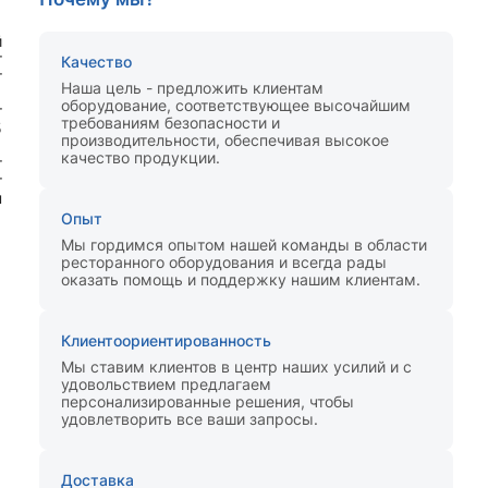
й
т
Качество
т
Наша цель - предложить клиентам
1
оборудование, соответствующее высочайшим
т
требованиям безопасности и
5
производительности, обеспечивая высокое
1
качество продукции.
т
т
н
Опыт
Мы гордимся опытом нашей команды в области
ресторанного оборудования и всегда рады
оказать помощь и поддержку нашим клиентам.
Клиентоориентированность
Мы ставим клиентов в центр наших усилий и с
удовольствием предлагаем
персонализированные решения, чтобы
удовлетворить все ваши запросы.
Доставка