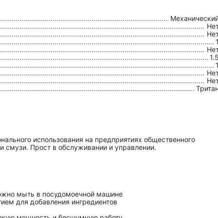
Механически
Не
Не
Не
1.
Не
Не
Трита
нального использования на предприятиях общественного
и смузи. Прост в обслуживании и управлении.
 можно мыть в посудомоечной машине
тием для добавления ингредиентов
сокую мощность и бесшумную работу