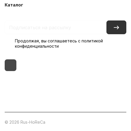
Каталог
Бренды
Блог
Условия доставки и оплаты
Контакты
Склады
Гарантия на товар
Продолжая, вы соглашаетесь с
политикой
конфиденциальности
+7 (495) 182-54-40
zakaz@rus-horeca.ru
Cклады по всей России
© 2026 Rus-HoReCa