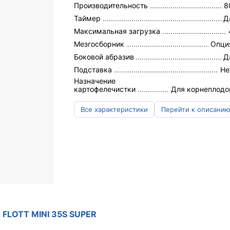
Производительность
8
Таймер
Д
Максимальная загрузка
Мезгосборник
Опци
Боковой абразив
Д
Подставка
Не
Назначение
картофелечистки
Для корнеплодо
Все характеристики
Перейти к описани
FLOTT MINI 35S SUPER