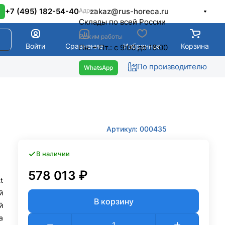
Адрес
+7 (495) 182-54-40
zakaz@rus-horeca.ru
Cклады по всей России
Режим работы
Войти
Сравнение
Избранное
Корзина
Пн. – Пт.: с 9:00 до 18:00
По производителю
Артикул: 000435
В наличии
578 013 ₽
tt
й
В корзину
й
а