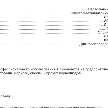
Настольны
Электромеханически
Д
8
Д
Опци
Д
Не
Для корнеплодо
профессионального использования. Применяется на предприятия
тофеля, моркови, свеклы и прочих корнеплодов.
 стали
узочной крышки, верхней крышки корпуса или разгрузочной