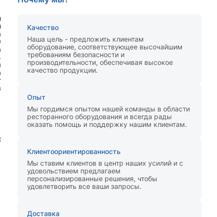
й
й
Качество
а
Наша цель - предложить клиентам
0
оборудование, соответствующее высочайшим
а
требованиям безопасности и
4
производительности, обеспечивая высокое
я
качество продукции.
а
т
в
Опыт
Мы гордимся опытом нашей команды в области
ресторанного оборудования и всегда рады
оказать помощь и поддержку нашим клиентам.
х
Клиентоориентированность
Мы ставим клиентов в центр наших усилий и с
удовольствием предлагаем
персонализированные решения, чтобы
удовлетворить все ваши запросы.
Доставка