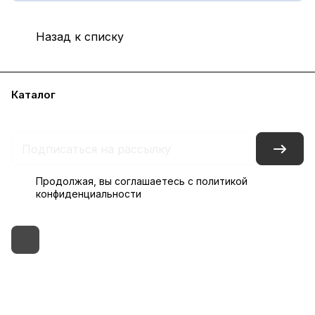
Назад к списку
Каталог
Бренды
Блог
Условия доставки и оплаты
Контакты
Склады
Гарантия на товар
Продолжая, вы соглашаетесь с
политикой
конфиденциальности
+7 (495) 182-54-40
zakaz@rus-horeca.ru