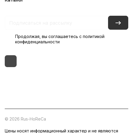
Контакты
Склады
Гарантия на товар
Продолжая, вы соглашаетесь с
политикой
конфиденциальности
+7 (495) 182-54-40
zakaz@rus-horeca.ru
Cклады по всей России
© 2026 Rus-HoReCa
Цены носят информационный характер и не являются