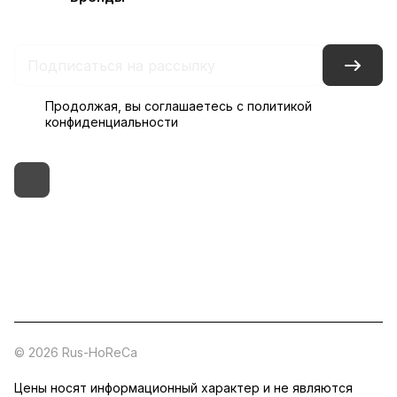
Контакты
Склады
Гарантия на товар
Продолжая, вы соглашаетесь с
политикой
конфиденциальности
+7 (495) 182-54-40
zakaz@rus-horeca.ru
Cклады по всей России
© 2026 Rus-HoReCa
Цены носят информационный характер и не являются